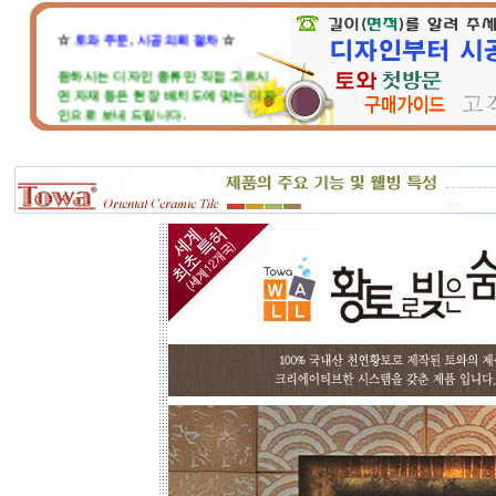
☆
토와 주문, 시공의뢰 절차
☆
원하시는 디자인 종류만 직접 고르시
면 자재 등은 현장 배치도에 맞는 디자
인으로 보내 드립니다.
현장 벽체와 크기가 맞지 않는다고 걱
정마세요. 부족하거나 남는부분은 자
재 실비로 가감됩니다.
토와 분청사기 부조 벽화는 일련
번호가 있으니, 근처에 타일공을 불러
직접 시공하시고, 번거러워 저희 시공
팀에 의뢰하시면, 시공 포함한 세부 견
적도 가능합니다.
☆
포인트 벽화는 토아트에서..
☆
고객님 댁, 벽체 가로세로 크기를 줄자
로 길이를 대략 재어 보시고,
토와의 포인트 컨셉만 골라주시면 최
선의 디자인+견적을 드립니다.
예산에 따라 포인트 벽화부분 즉, 토
아트의 작품크기를 줄이면 저렴하게
도 가능하오니, 거실 아트월 이외에는