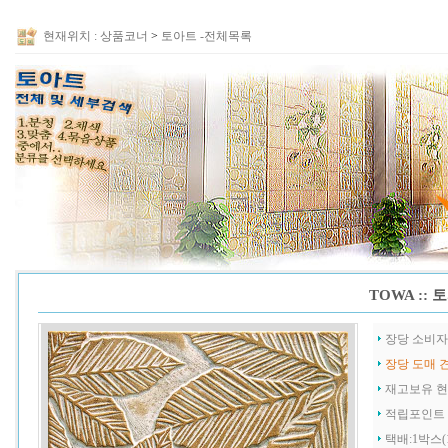
현재위치 :
상품코너
>
토아트 -전체목록
TOWA ::
장당 소비
장당 도매 
재고보유 
적립포인트
택배:1박스(