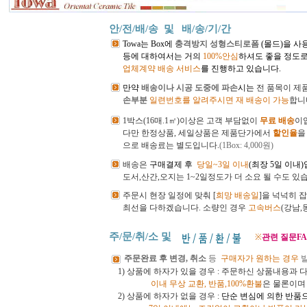
안/전/배/송 및
배/송/기/간
Towa는 Box에
충격방지 성형스티로폼
(몰드)을 사
등에 대하여서는 거의
100%안심
하셔도 좋을 정도로
업체계약 배송 서비스
를 진행하고 있습니다.
만약
배송이나 시공 도중에 파손
시는
전
품목이 제
손부분
일련번호를 알려주시면 재 배송이 가능
합니
1박스(16매.1㎡)이상은 고객 부담없이
무료 배송
이
다만 한정상품, 세일상품은 제품단가에서
할인율
을
으로 배송료는 별도입니다.
(1Box: 4,000원)
배송은
구매결제 후
당일~3일 이내
(최장 5일 이내
도서,산간,오지는 1~2일정도가 더 소요 될 수도 있
주문시 현장 일정에 맞춰 [
희망 배송일
]을 넉넉히 
최선을 다하겠습니다.
소량인 경우
고속버스
(강남
주/문/취/소 및
※
관련 질문FA
주문완료 후 변경, 취소
등
구매자가 원하는 경우
1) 상품에 하자가 있을 경우 : 주문하신 상품내용과 
이내
무상 교환, 반품,100%환불
은 물론이
2) 상품에 하자가 없을 경우 :
단순 변심에 의한 반품