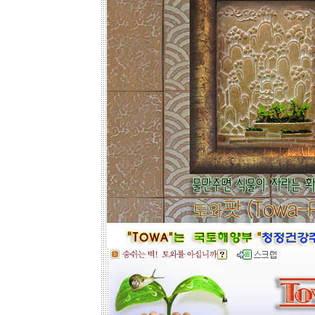
토와월과 같은 패턴타일 위주로 디자
인해도 친환경과 기능성 자재의 성능
차이는 없습니다.
☆
거실아트월,쇼파월,중문,콘솔
☆
고객님의 벽체 사이즈를 예를들어 가
로 3m라면 바로 위 검색코너에서 가로
3000을'클릭'해서 원하는 크기의 상품
들을 보시고 찾으시는 가격과 디자인
을 메모하시고 고객센타로 전화상담
하시기 바랍니다.
전문 상담원이 제대로 된 친환경 인테
리어자재로 값싼 인테리어가 되는 노
하우를 제시해 드립니다.
황토타일의 제습기능으로 끈적한 여
름은 시원하게.. 겨울은 가습기능과 원
적외선 방사로 따뜻하게..
도자
부조로 조각된 최고의 작품을 인
테리어 마감자재로 활용하여 집안품
격을 업그레이드해 보세요.