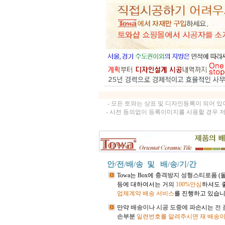
- 모든 토와는 상표 및 디자인등록이 되어 
- 사전 동의없이 등록이미지를 사용할 경우 
안/전/배/송 및
배/송/기/간
Towa는 Box에
충격방지 성형스티로폼
(
등에 대하여서는 거의
100%안심
하셔도 
업체계약 배송 서비스
를 진행하고 있습니
만약
배송이나 시공 도중에 파손
시는
전
손부분
일련번호를 알려주시면 재 배송이