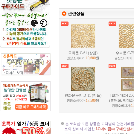
국화문 C-61 (상감)
수파문 C-78
10,600
원
권장소비자가:
권장소비자가:
연화운문전 D-11 (전돌)
[달과 매화] 250
17,500
원
(홍매화, 백매화
권장소비자가:
1
권장소비자가:
※
본 토와샵 모든 상품은 고객님의 안전거래를
토와 샵에서 가입한
LG데이콤㈜ 구매안전서