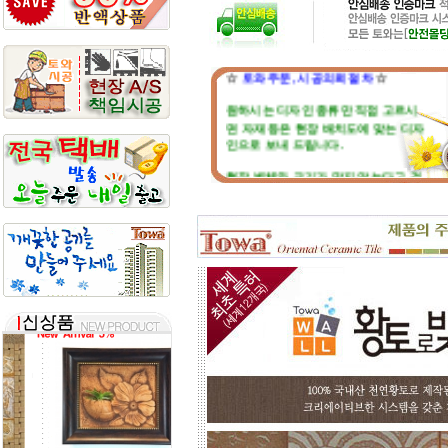
☆
토와 주문, 시공의뢰 절차
☆
원하시는 디자인 종류만 직접 고르시
면 자재 등은 현장 배치도에 맞는 디자
인으로 보내 드립니다.
현장 벽체와 크기가 맞지 않는다고 걱
정마세요. 부족하거나 남는부분은 자
재 실비로 가감됩니다.
토와 분청사기 부조 벽화는 일련
번호가 있으니, 근처에 타일공을 불러
직접 시공하시고, 번거러워 저희 시공
팀에 의뢰하시면, 시공 포함한 세부 견
적도 가능합니다.
☆
포인트 벽화는 토아트에서..
☆
고객님 댁, 벽체 가로세로 크기를 줄자
로 길이를 대략 재어 보시고,
토와의 포인트 컨셉만 골라주시면 최
선의 디자인+견적을 드립니다.
예산에 따라 포인트 벽화부분 즉, 토