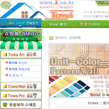
* Since : 1987 
- 특허,의장,상표권
친환경 Bio Ceram
"토와"(
[브랜드 명]
* 그림타일 벽화타
카탈로그,토
[공지]
현재위치 :
전체목록
인테리어타일, 기능
[알림]
숨쉬는 조습 
* TOWA 가상시공 
- 토와 배치 디자
* TOWA 회원가입시 60
-토와, 첫구매시 배
토아트
포인트
수수료 전액면제 (
토아트
묶음상품
[안내]
신용카드 결
전 체 보 기
TOWA :: 