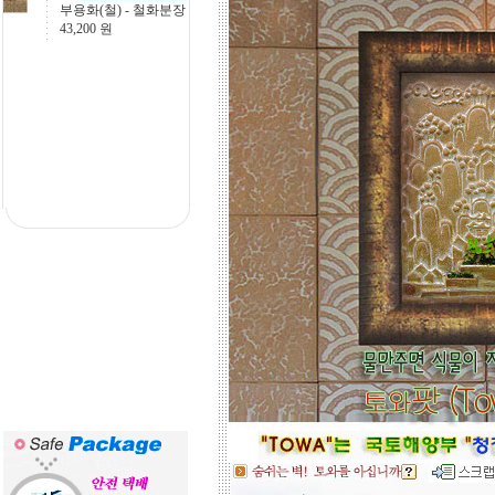
[이중섭- 물고기], 15
아트의 작품크기를 줄이면 저렴하게
756,000
원
도 가능하오니, 거실 아트월 이외에는
토와월과 같은 패턴타일 위주로 디자
인해도 친환경과 기능성 자재의 성능
차이는 없습니다.
☆
거실아트월,쇼파월,중문,콘솔
☆
고객님의 벽체 사이즈를 예를들어 가
로 3m라면 바로 위 검색코너에서 가로
3000을'클릭'해서 원하는 크기의 상품
들을 보시고 찾으시는 가격과 디자인
을 메모하시고 고객센타로 전화상담
하시기 바랍니다.
전문 상담원이 제대로 된 친환경 인테
리어자재로 값싼 인테리어가 되는 노
하우를 제시해 드립니다.
황토타일의 제습기능으로 끈적한 여
름은 시원하게.. 겨울은 가습기능과 원
적외선 방사로 따뜻하게..
도자
부조로 조각된 최고의 작품을 인
테리어 마감자재로 활용하여 집안품
격을 업그레이드해 보세요.