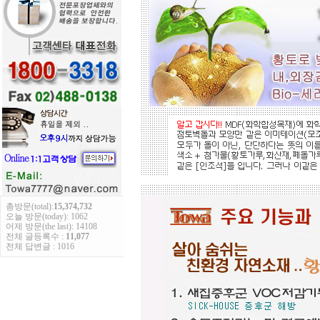
총방문(total):
15,374,732
오늘 방문(today): 1062
어제 방문(the last): 14108
전체 글등록수 :
11,077
전체 답변글 : 1016