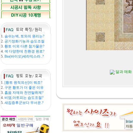
1.
숨쉬는벽, 토와의 원리는?
2.
공기정화기능과 습도조절
3.
황토 이외 다른 첨가물은?
4.
색 다양한데 친환경 원료?
5.
Bio(바이오)세라믹스라..?
달과 매화 
1.
[황토 원적외선]이 뭐죠?
2.
구운 황토가 더 좋은 이유
3.
흡음 자재와 천연탈취제?
4.
비염,아토피는 습도조절?
5.
새집증후군보다 무서운.?