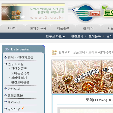
HOME
토와 (Towa)
제품종류
겔 러 리
커
연구실 자료
관련도서
도예문화
용어
Date center
현재위치 :
상품코너
>
토아트 -전체목록
전체 >>관련자료실
연구 자료실
ㆍ
관련 논문류
ㆍ
도예논문목록
ㆍ
세라믹 업계
ㆍ
환경도예관련
관련도서
관련글모음
토와(TOWA) 
용어사전
공모요강