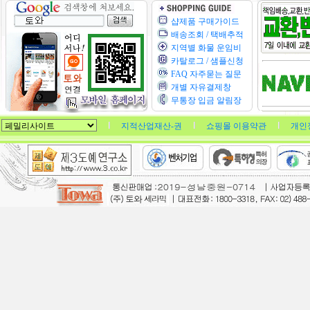
샵제품 구매가이드
배송조회 / 택배추적
지역별 화물 운임비
카탈로그 / 샘플신청
FAQ 자주묻는 질문
개별 자유결제창
무통장 입금 알림장
지적산업재산-권
쇼핑몰 이용약관
개인