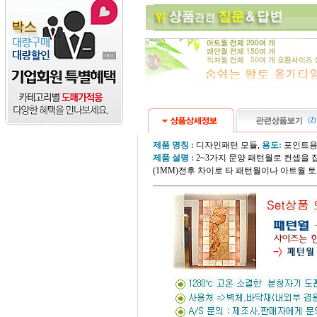
(
2
)
제품 명칭 :
디자인패턴 모듈,
용도:
포인트용
제품 설명 :
2~3가지 문양 패턴월로 컨셉을
(1MM)전후
차이로 타 패턴월이나 아트월 토