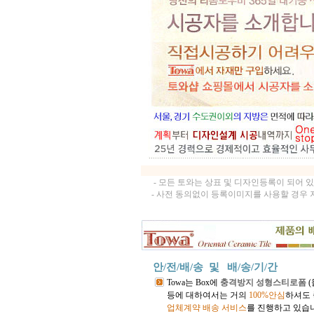
- 모든 토와는 상표 및 디자인등록이 되어 
- 사전 동의없이 등록이미지를 사용할 경우 
안/전/배/송 및
배/송/기/간
Towa는 Box에
충격방지 성형스티로폼
등에 대하여서는 거의
100%안심
하셔도 
업체계약 배송 서비스
를 진행하고 있습