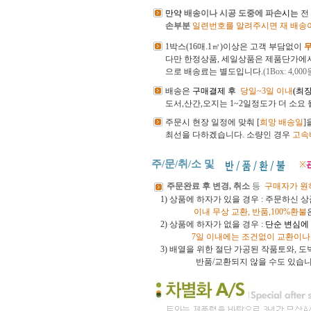
만약
배송이나 시공 도중에 파손
시는
전
손부분
일련번호를 알려주시면 재 배송
1박스(16매.1㎡)이상은 고객 부담없이
다만 한정상품, 세일상품은 제품단가에
으로 배송료는 별도입니다.
(1Box: 4,000
배송은
구매결제 후
당일~3일 이내
(최
도서,산간,오지는 1~2일정도가 더 소요 
주문시 현장 일정에 맞춰 [
희망 배송일
]
최선을 다하겠습니다.
소량인 경우
고속
주/문/취/소 및
※
주문완료 후 변경, 취소
등
구매자가 원
1) 상품에 하자가 있을 경우 : 주문하신
이내
무상 교환, 반품,100%환불
2) 상품에 하자가 없을 경우 :
단순 변심에
7일 이내에는 조건없이 교환이나
3)
배열을 위한 절단 가공된 작품토와, 
반품/교환되지 않을 수도 있습니