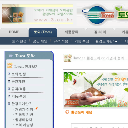
HOME
토와 (Towa)
제품종류
겔 러 리
커
토와 탄생
공간 제안
규격,적용
기능 특징
환경도예란?
시
Towa 토와
Home >> 환경도예 >> 개념과 정의
Towa :: 전체보기
토와 탄생
공간제안
규격/적용
기능/특징
환경도예란 ?
ㆍ
개념과 정의
환경도예 개념
ㆍ
전통적 기반
ㆍ
웰빙마감재
ㆍ
토와 예술성