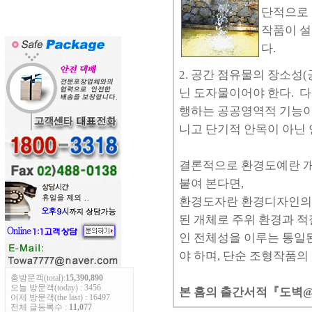
단적으로 
작품이 설
다.
2. 공간 점유물의 장소성(
닌 도자물이어야 한다. 다
행하는 공공영역적 기능이
니고 단기적 안목이 아닌
결론적으로 환경도예란 개
붙여 본다면,
환경도자란 환경디자인의 
된 개체로 주위 환경과 
인 전체성을 이루는 통일
야 하며, 단순 조형작품의
총방문객(total):
15,390,890
오늘 방문객(today) : 3456
본 홈의 출간서적『도벽
어제 방문객(the last) : 16497
전체 글등록수 :
11,077